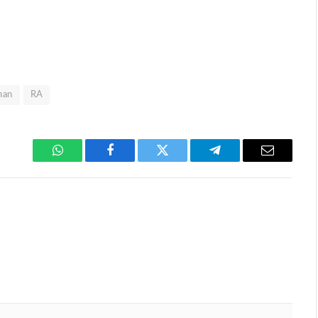
han
RA
WhatsApp
Facebook
Twitter
Telegram
Email