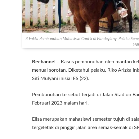
8 Fakta Pembunuhan Mahasiswi Cantik di Pandeglang, Pelaku Semp
@am
Bechannel
– Kasus pembunuhan oleh mantan keka
menuai sorotan. Diketahui pelaku, Riko Arizka ini
Siti Mulyani inisial ES (22).
Pembunuhan tersebut terjadi di Jalan Stadion B
Februari 2023 malam hari.
Elisa merupakan mahasiswi semester tujuh di sala
tergeletak di pinggir jalan area semak-semak d