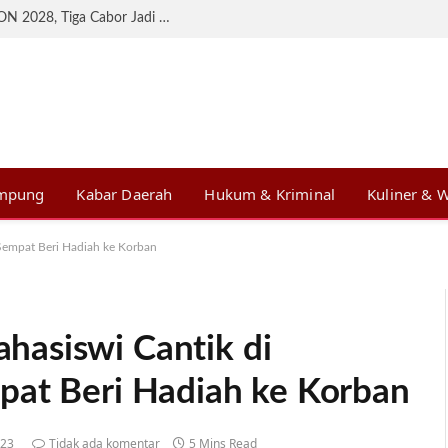
KONI Lampung Matangkan Persiapan BK PON 2028, Tiga Cabor Jadi Prioritas
ampung
Kabar Daerah
Hukum & Kriminal
Kuliner & W
Sempat Beri Hadiah ke Korban
asiswi Cantik di
pat Beri Hadiah ke Korban
023
Tidak ada komentar
5 Mins Read