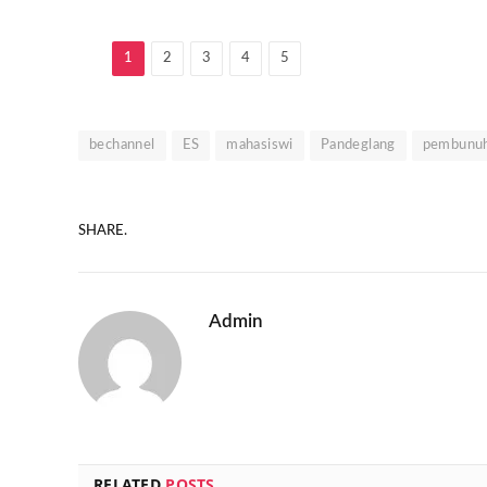
1
2
3
4
5
bechannel
ES
mahasiswi
Pandeglang
pembunu
SHARE.
Admin
RELATED
POSTS