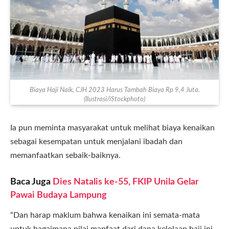
Biaya Haji Naik, CJH 2023 Harus Tambah Biaya Rp 9,4 Juta.
(Ilustrasi/iStockphoto)
Ia pun meminta masyarakat untuk melihat biaya kenaikan
sebagai kesempatan untuk menjalani ibadah dan
memanfaatkan sebaik-baiknya.
Baca Juga
Dies Natalis ke-55, FKIP Unila Gelar
Pawai Budaya Lampung
“Dan harap maklum bahwa kenaikan ini semata-mata
untuk bagaimana nilai manfaat dari dana kelolaan haji ini