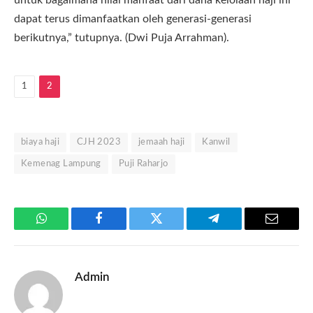
dapat terus dimanfaatkan oleh generasi-generasi
berikutnya,” tutupnya. (Dwi Puja Arrahman).
1
2
biaya haji
CJH 2023
jemaah haji
Kanwil
Kemenag Lampung
Puji Raharjo
WhatsApp
Facebook
Twitter
Telegram
Email
Admin