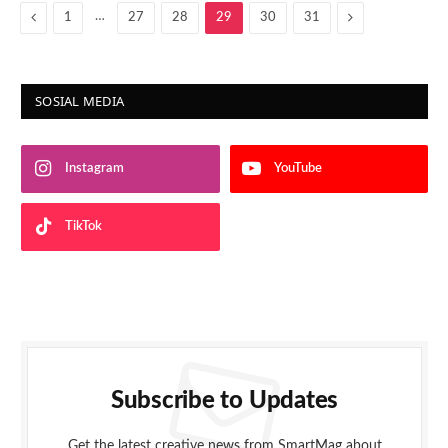
Previous
…
Next
1
27
28
29
30
31
SOSIAL MEDIA
Instagram
YouTube
TikTok
Subscribe to Updates
Get the latest creative news from SmartMag about