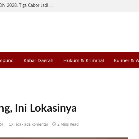
KONI Lampung Matangkan Persiapan BK PON 2028, Tiga Cabor Jadi Prioritas
ampung
Kabar Daerah
Hukum & Kriminal
Kuliner & W
g, Ini Lokasinya
24
Tidak ada komentar
2 Mins Read