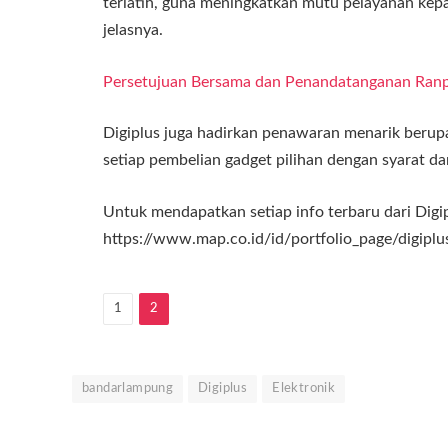
terlatih, guna meningkatkan mutu pelayanan kepad
jelasnya.
Persetujuan Bersama dan Penandatanganan Ran
Digiplus juga hadirkan penawaran menarik beru
setiap pembelian gadget pilihan dengan syarat da
Untuk mendapatkan setiap info terbaru dari Digip
https://www.map.co.id/id/portfolio_page/digiplus/
1
2
bandarlampung
Digiplus
Elektronik