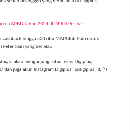
a setiap pelanggan yang berbelanja di Digiplus,”
perda APBD Tahun 2024 di DPRD Pesibar
pa cashback hingga 500 ribu MAPClub Poin untuk
n ketentuan yang berlaku.
lus, silakan mengunjungi situs resmi Digiplus;
 dan juga akun Instagram Digiplus : @digiplus_id. (*)