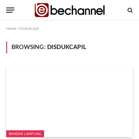
Home
»
Disdukcapil
BROWSING:
DISDUKCAPIL
BANDAR LAMPUNG