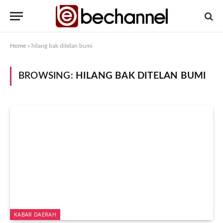
Home
»
hilang bak ditelan bumi
BROWSING:
HILANG BAK DITELAN BUMI
KABAR DAERAH