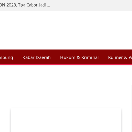
KONI Lampung Matangkan Persiapan BK PON 2028, Tiga Cabor Jadi Prioritas
ampung
Kabar Daerah
Hukum & Kriminal
Kuliner & W