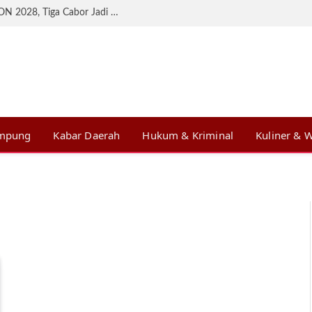
KONI Lampung Matangkan Persiapan BK PON 2028, Tiga Cabor Jadi Prioritas
ampung
Kabar Daerah
Hukum & Kriminal
Kuliner & W