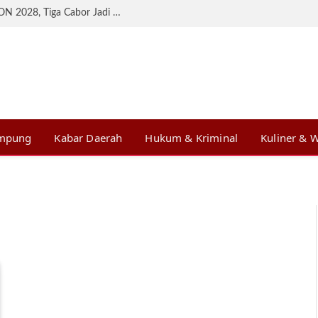
KONI Lampung Matangkan Persiapan BK PON 2028, Tiga Cabor Jadi Prioritas
ampung
Kabar Daerah
Hukum & Kriminal
Kuliner & W