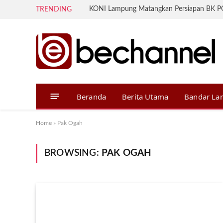
TRENDING
Beranda
Berita Utama
Bandar L
Home
»
Pak Ogah
BROWSING:
PAK OGAH