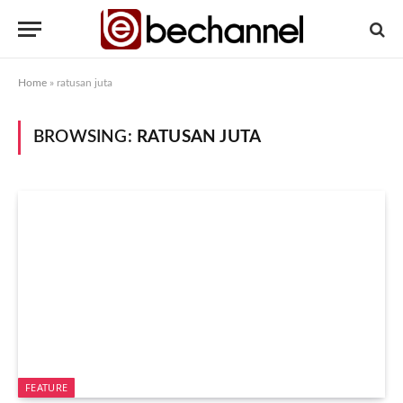
Home
»
ratusan juta
BROWSING:
RATUSAN JUTA
FEATURE