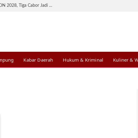
KONI Lampung Matangkan Persiapan BK PON 2028, Tiga Cabor Jadi Prioritas
ampung
Kabar Daerah
Hukum & Kriminal
Kuliner & W