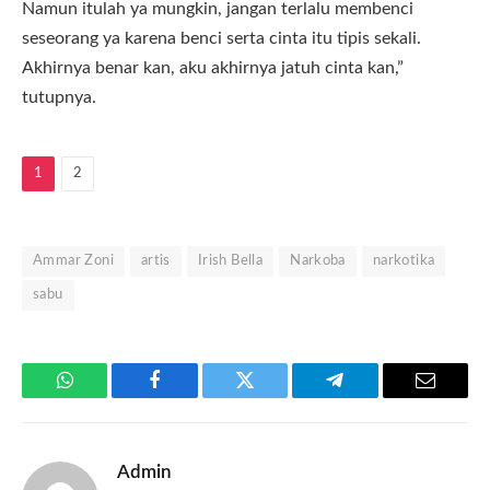
Namun itulah ya mungkin, jangan terlalu membenci
seseorang ya karena benci serta cinta itu tipis sekali.
Akhirnya benar kan, aku akhirnya jatuh cinta kan,”
tutupnya.
1
2
Ammar Zoni
artis
Irish Bella
Narkoba
narkotika
sabu
WhatsApp
Facebook
Twitter
Telegram
Email
Admin