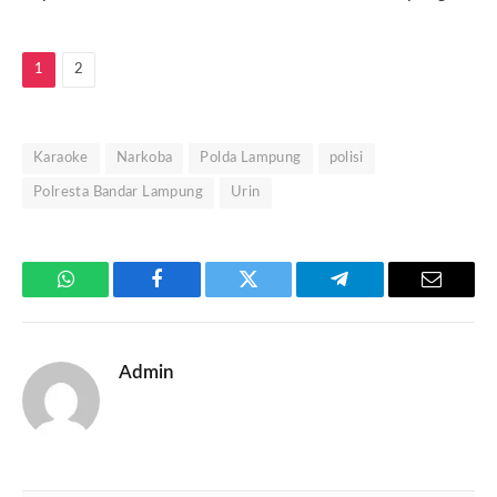
1
2
Karaoke
Narkoba
Polda Lampung
polisi
Polresta Bandar Lampung
Urin
WhatsApp
Facebook
Twitter
Telegram
Email
Admin