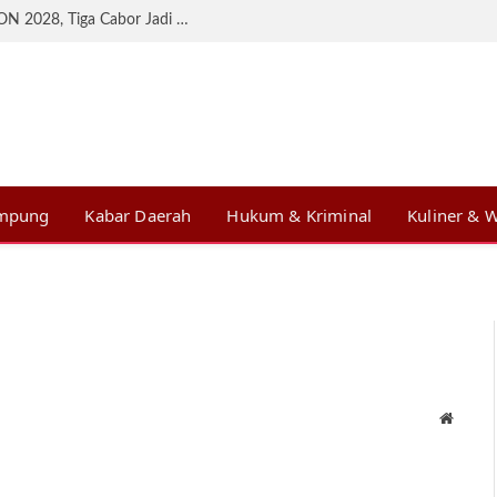
KONI Lampung Matangkan Persiapan BK PON 2028, Tiga Cabor Jadi Prioritas
ampung
Kabar Daerah
Hukum & Kriminal
Kuliner & W
Websit