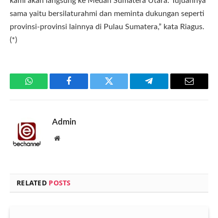
kami akan langsung ke Medan Sumatera Utara. Tujuannya
sama yaitu bersilaturahmi dan meminta dukungan seperti
provinsi-provinsi lainnya di Pulau Sumatera,” kata Riagus.
(*)
WhatsApp
Facebook
Twitter
Telegram
Email
Admin
Website
RELATED
POSTS