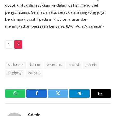
cocok untuk dimasukkan ke dalam daftar menu diet
pengonsumsi. Selain dari itu, serat dalam singkong juga
berdampak positif pada mikrobioma usus dan
meningkatkan perasaan kenyang. (Dwi Puja Arrahman)
1
2
bechannel
kalium
kesehatan
nutrisi
protein
singkong
zat besi
WhatsApp
Facebook
Twitter
Telegram
Email
Admin