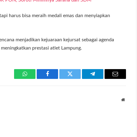
 tetapi harus bisa meraih medali emas dan menyiapkan
ncana menjadikan kejuaraan kejursat sebagai agenda
meningkatkan prestasi atlet Lampung.
WhatsApp
Facebook
Twitter
Telegram
Email
Websit