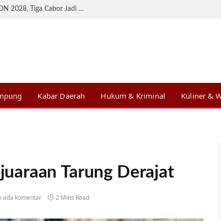
KONI Lampung Matangkan Persiapan BK PON 2028, Tiga Cabor Jadi Prioritas
ampung
Kabar Daerah
Hukum & Kriminal
Kuliner & W
uaraan Tarung Derajat
k ada komentar
2 Mins Read