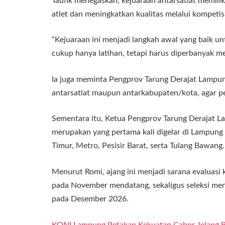
Taufik menegaskan, kejuaraan antarsatlat memil
atlet dan meningkatkan kualitas melalui kompetis
“Kejuaraan ini menjadi langkah awal yang baik u
cukup hanya latihan, tetapi harus diperbanyak mel
Ia juga meminta Pengprov Tarung Derajat Lampung 
antarsatlat maupun antarkabupaten/kota, agar pe
Sementara itu, Ketua Pengprov Tarung Derajat L
merupakan yang pertama kali digelar di Lampung 
Timur, Metro, Pesisir Barat, serta Tulang Bawang.
Menurut Romi, ajang ini menjadi sarana evaluas
pada November mendatang, sekaligus seleksi men
pada Desember 2026.
KONI Lampung Petakan Kekuatan Cabor Jelang 