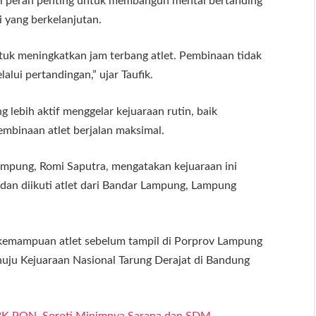
iki peran penting untuk membangun mental bertanding
i yang berkelanjutan.
ntuk meningkatkan jam terbang atlet. Pembinaan tidak
alui pertandingan,” ujar Taufik.
lebih aktif menggelar kejuaraan rutin, baik
mbinaan atlet berjalan maksimal.
ampung, Romi Saputra, mengatakan kejuaraan ini
dan diikuti atlet dari Bandar Lampung, Lampung
i kemampuan atlet sebelum tampil di Porprov Lampung
uju Kejuaraan Nasional Tarung Derajat di Bandung
BK PON, Soroti Minimnya Sarana dan SDM