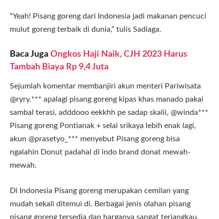
“Yeah! Pisang goreng dari Indonesia jadi makanan pencuci
mulut goreng terbaik di dunia,” tulis Sadiaga.
Baca Juga
Ongkos Haji Naik, CJH 2023 Harus
Tambah Biaya Rp 9,4 Juta
Sejumlah komentar membanjiri akun menteri Pariwisata
@ryry.*** apalagi pisang goreng kipas khas manado pakai
sambal terasi, adddooo eekkhh pe sadap skalii, @winda***
Pisang goreng Pontianak + selai srikaya lebih enak lagi,
akun @prasetyo_*** menyebut Pisang goreng bisa
ngalahin Donut padahal di indo brand donat mewah-
mewah.
Di Indonesia Pisang goreng merupakan cemilan yang
mudah sekali ditemui di. Berbagai jenis olahan pisang
pisang goreng tersedia dan harganya sangat terjangkau.