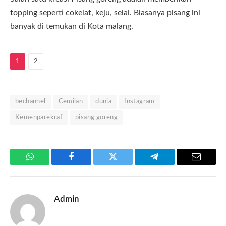
topping seperti cokelat, keju, selai. Biasanya pisang ini
banyak di temukan di Kota malang.
1
2
bechannel
Cemilan
dunia
Instagram
Kemenparekraf
pisang goreng
WhatsApp
Facebook
Twitter
Telegram
Email
Admin