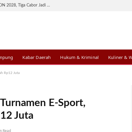
KONI Lampung Matangkan Persiapan BK PON 2028, Tiga Cabor Jadi Prioritas
ampung
Kabar Daerah
Hukum & Kriminal
Kuliner & W
ah Rp12 Juta
Turnamen E-Sport,
12 Juta
n Read