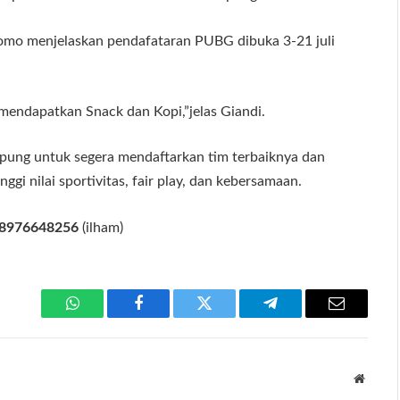
mo menjelaskan pendafataran PUBG dibuka 3-21 juli
 mendapatkan Snack dan Kopi,”jelas Giandi.
mpung untuk segera mendaftarkan tim terbaiknya dan
gi nilai sportivitas, fair play, dan kebersamaan.
8976648256
(ilham)
WhatsApp
Facebook
Twitter
Telegram
Email
Websit