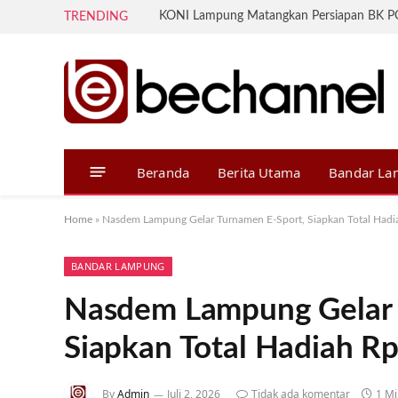
TRENDING
Beranda
Berita Utama
Bandar L
Home
»
Nasdem Lampung Gelar Turnamen E-Sport, Siapkan Total Hadi
BANDAR LAMPUNG
Nasdem Lampung Gelar 
Siapkan Total Hadiah Rp
By
Admin
Juli 2, 2026
Tidak ada komentar
1 Mi