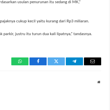
berdasarkan usulan penurunan itu sedang di MK,”
 pajaknya cukup kecil yaitu kurang dari Rp3 miliaran.
parkir, justru itu turun dua kali lipatnya,” tandasnya.
WhatsApp
Facebook
Twitter
Telegram
Email
Websit