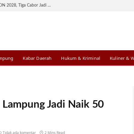
KONI Lampung Matangkan Persiapan BK PON 2028, Tiga Cabor Jadi Prioritas
ampung
Kabar Daerah
Hukum & Kriminal
Kuliner & W
r Lampung Jadi Naik 50
Tidak ada komentar
2 Mins Read