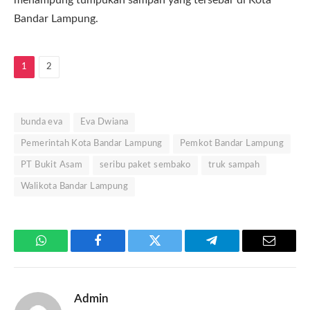
Bandar Lampung.
1
2
bunda eva
Eva Dwiana
Pemerintah Kota Bandar Lampung
Pemkot Bandar Lampung
PT Bukit Asam
seribu paket sembako
truk sampah
Walikota Bandar Lampung
WhatsApp
Facebook
Twitter
Telegram
Email
Admin