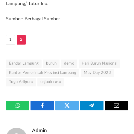
Lampung,” tutur Ino.
Sumber: Berbagai Sumber
1
2
Bandar Lampung
buruh
demo
Hari Buruh Nasional
Kantor Pemerintah Provinsi Lampung
May Day 2023
Tugu Adipura
unjuuk rasa
WhatsApp
Facebook
Twitter
Telegram
Email
Admin