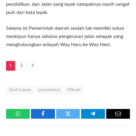
pendidikan, dan Jalan yang layak nampaknya masih sangat
jauh dari kata layak.
Selama ini Pemerintah daerah seolah tak memiliki solusi
meskipun hanya sebatas pengerasan jalan setapak yang
menghubungkan wilayah Way Haru ke Way Heni.
1
2
3
Dedi Irawan
pesisirbarat
Pilkada
WhatsApp
Facebook
Twitter
Telegram
Email