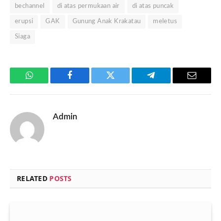
bechannel
di atas permukaan air
di atas puncak
erupsi
GAK
Gunung Anak Krakatau
meletus
Siaga
WhatsApp
Facebook
Twitter
Telegram
Email
Admin
RELATED
POSTS