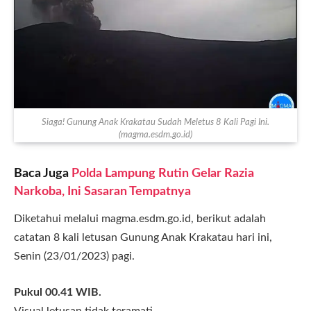
Siaga! Gunung Anak Krakatau Sudah Meletus 8 Kali Pagi Ini.
(magma.esdm.go.id)
Baca Juga
Polda Lampung Rutin Gelar Razia
Narkoba, Ini Sasaran Tempatnya
Diketahui melalui magma.esdm.go.id, berikut adalah
catatan 8 kali letusan Gunung Anak Krakatau hari ini,
Senin (23/01/2023) pagi.
Pukul 00.41 WIB.
Visual letusan tidak teramati