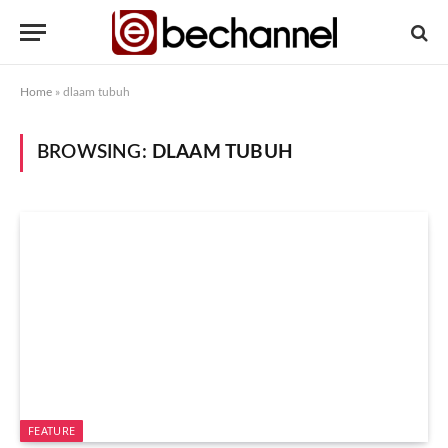
Home
»
dlaam tubuh
BROWSING:
DLAAM TUBUH
FEATURE