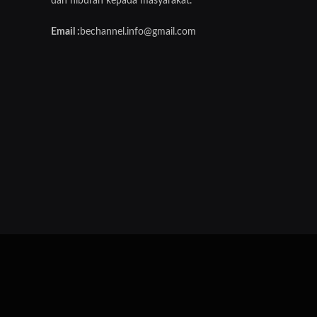
dan hiburan kepada masyarakat.
Email :
bechannel.info@gmail.com