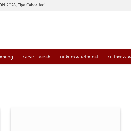
KONI Lampung Matangkan Persiapan BK PON 2028, Tiga Cabor Jadi Prioritas
ampung
Kabar Daerah
Hukum & Kriminal
Kuliner & W