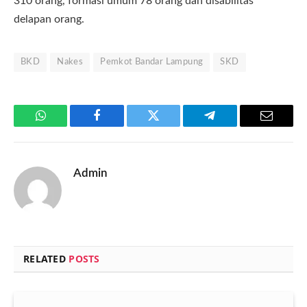
310 orang, formasi umum 78 orang dan disabilitas
delapan orang.
BKD
Nakes
Pemkot Bandar Lampung
SKD
WhatsApp
Facebook
Twitter
Telegram
Email
Admin
RELATED
POSTS