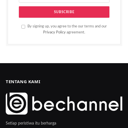
By signing up, you agree to the our terms and our
Privacy Policy
agreement.
TENTANG KAMI
Setiap peristiwa itu berharga