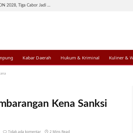
KONI Lampung Matangkan Persiapan BK PON 2028, Tiga Cabor Jadi Prioritas
ampung
Kabar Daerah
Hukum & Kriminal
Kuliner & W
dana
mbarangan Kena Sanksi
Tidak ada komentar
2 Mins Read