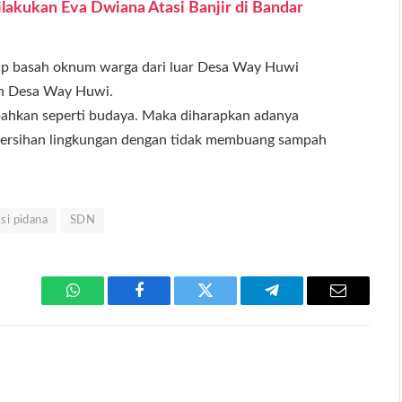
ilakukan Eva Dwiana Atasi Banjir di Bandar
p basah oknum warga dari luar Desa Way Huwi
ah Desa Way Huwi.
hkan seperti budaya. Maka diharapkan adanya
bersihan lingkungan dengan tidak membuang sampah
si pidana
SDN
WhatsApp
Facebook
Twitter
Telegram
Email