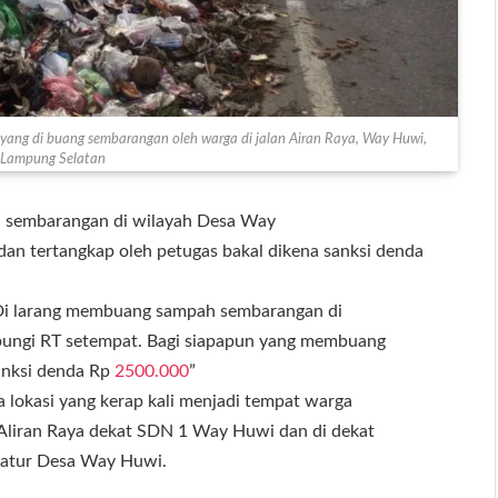
ang di buang sembarangan oleh warga di jalan Airan Raya, Way Huwi,
, Lampung Selatan
 sembarangan di wilayah Desa Way
an tertangkap oleh petugas bakal dikena sanksi denda
 “Di larang membuang sampah sembarangan di
bungi RT setempat. Bagi siapapun yang membuang
anksi denda Rp
2500.000
”
 lokasi yang kerap kali menjadi tempat warga
Aliran Raya dekat SDN 1 Way Huwi dan di dekat
ratur Desa Way Huwi.