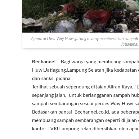
Aparatur Desa Way Huwi gotong royong membersihkan sampah y
Jatiagung
Bechannel
– Bagi warga yang membuang sampah
Huwi,Jatiagung,Lampung Selatan jika kedapatan d
dan sanksi pidana.
Terlihat sebuah sependung di jalan Aliran Raya,
sepanjang jalan, untuk berlangganan sampah hu
sampah sembarangan sesuai perdes Way Huwi s
Bedasarkan pantai Bechannel.co.id, ada beberapa
membuang sampah sembarangan seperti di jalan 
kantor TVRI Lampung telah dibersihkan oleh apa