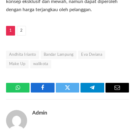
konsep eksklusif dan mewah, namun dapat diperoleh
dengan harga terjangkau oleh pelanggan.
1
2
Andhita Irianto
Bandar Lampung
Eva Dwiana
Make Up
walikota
WhatsApp
Facebook
Twitter
Telegram
Email
Admin