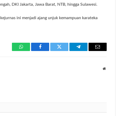
engah, DKI Jakarta, Jawa Barat, NTB, hingga Sulawesi.
kejurnas ini menjadi ajang unjuk kemampuan karateka
WhatsApp
Facebook
Twitter
Telegram
Email
Websit