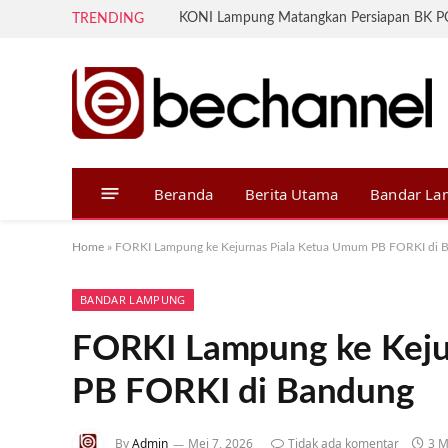
TRENDING
Beranda
Berita Utama
Bandar L
Home
»
FORKI Lampung ke Kejurnas Piala Ketua Umum PB FORKI di 
BANDAR LAMPUNG
FORKI Lampung ke Keju
PB FORKI di Bandung
By
Admin
Mei 7, 2026
Tidak ada komentar
3 M