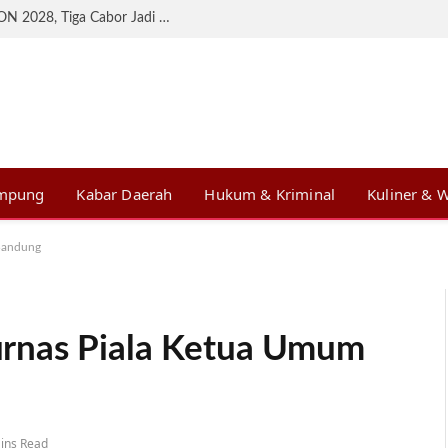
KONI Lampung Matangkan Persiapan BK PON 2028, Tiga Cabor Jadi Prioritas
ampung
Kabar Daerah
Hukum & Kriminal
Kuliner & W
Bandung
rnas Piala Ketua Umum
ins Read