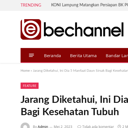
TRENDING
Beranda
Berita Utama
Bandar L
Home
»
Jarang Diketahui, Ini Dia 5 Manfaat Daun Sirsak Bagi Kesehat
FEATURE
Jarang Diketahui, Ini D
Bagi Kesehatan Tubuh
By
Admin
Mei 2, 2023
Tidak ada komentar
2 M