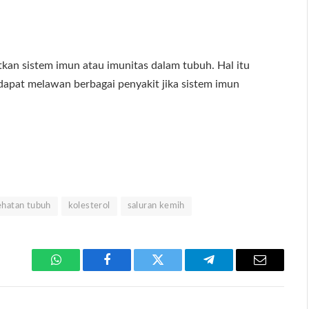
an sistem imun atau imunitas dalam tubuh. Hal itu
dapat melawan berbagai penyakit jika sistem imun
ehatan tubuh
kolesterol
saluran kemih
WhatsApp
Facebook
Twitter
Telegram
Email