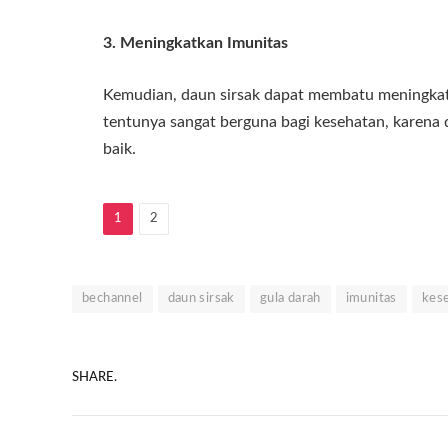
3. Meningkatkan Imunitas
Kemudian, daun sirsak dapat membatu meningkatk
tentunya sangat berguna bagi kesehatan, karena 
baik.
1
2
bechannel
daun sirsak
gula darah
imunitas
kes
SHARE.