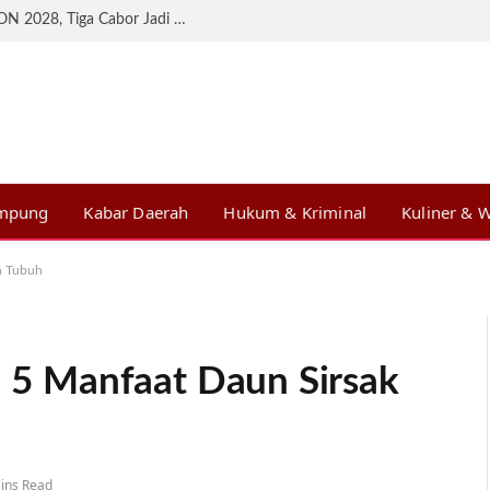
KONI Lampung Matangkan Persiapan BK PON 2028, Tiga Cabor Jadi Prioritas
ampung
Kabar Daerah
Hukum & Kriminal
Kuliner & W
an Tubuh
ia 5 Manfaat Daun Sirsak
ins Read