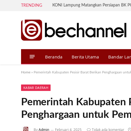
TRENDING
Beranda
Berita Utama
Bandar L
Home
»
Pemerintah Kabupaten Pesisir Barat Berikan Penghargaan unt
KABAR DAERAH
Pemerintah Kabupaten P
Penghargaan untuk Pem
By
Admin
Februari 4, 2025
Tidak ada komentar