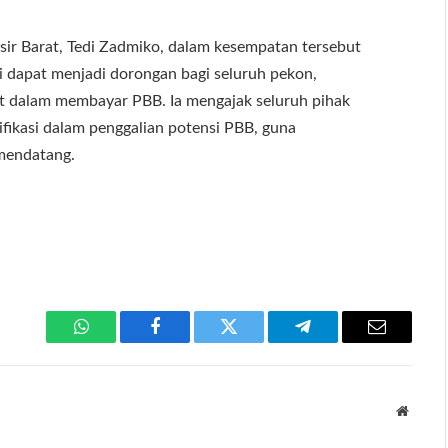
ir Barat, Tedi Zadmiko, dalam kesempatan tersebut
 dapat menjadi dorongan bagi seluruh pekon,
at dalam membayar PBB. Ia mengajak seluruh pihak
sifikasi dalam penggalian potensi PBB, guna
mendatang.
WhatsApp
Facebook
Twitter
Telegram
Email
Websit