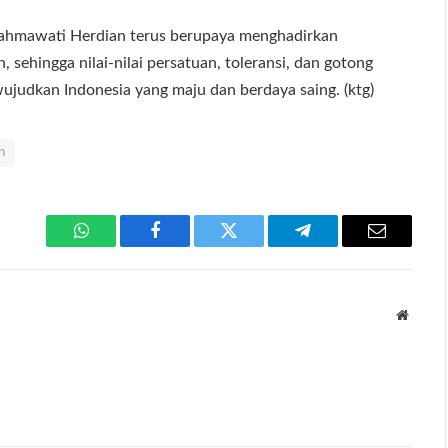
Rahmawati Herdian terus berupaya menghadirkan
ehingga nilai-nilai persatuan, toleransi, dan gotong
judkan Indonesia yang maju dan berdaya saing. (ktg)
n
WhatsApp
Facebook
Twitter
Telegram
Email
Websit