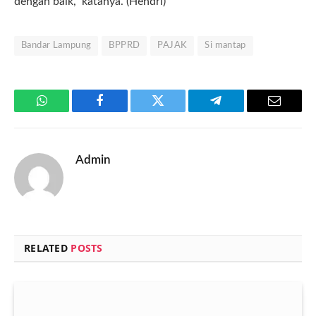
dengan baik,” katanya. (Hendri)
Bandar Lampung
BPPRD
PAJAK
Si mantap
WhatsApp
Facebook
Twitter
Telegram
Email
Admin
RELATED
POSTS