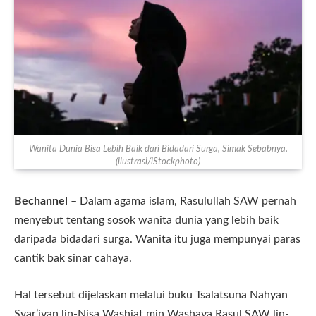
Wanita Dunia Bisa Lebih Baik dari Bidadari Surga, Simak Sebabnya.
(ilustrasi/iStockphoto)
Bechannel
– Dalam agama islam, Rasulullah SAW pernah
menyebut tentang sosok wanita dunia yang lebih baik
daripada bidadari surga. Wanita itu juga mempunyai paras
cantik bak sinar cahaya.
Hal tersebut dijelaskan melalui buku Tsalatsuna Nahyan
Syar’iyan lin-Nisa Washiat min Washaya Rasul SAW lin-