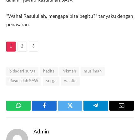
dalam,” jawab Rasulullah SAW.
“Wahai Rasulullah, mengapa bisa begitu?” tanyaku dengan
penasaran.
1
2
3
bidadari surga
hadits
hikmah
muslimah
Rasulullah SAW
surga
wanita
WhatsApp
Facebook
Twitter
Telegram
Email
Admin