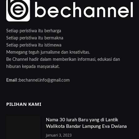
Setiap peristiwa itu berharga
Setiap peristiwa itu bermakna
Setiap peristiwa itu istimewa
Memegang teguh jurnalisme dan kreativitas.
Be Channel hadir dalam memberikan informasi, edukasi dan
hiburan kepada masyarakat.
Email :
bechannel.info@gmail.com
PILIHAN KAMI
Nama 30 lurah Baru yang di Lantik
Walikota Bandar Lampung Eva Dwiana
Januari 3, 2023