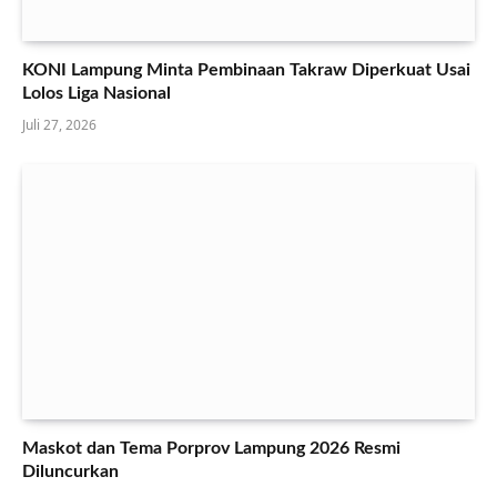
KONI Lampung Minta Pembinaan Takraw Diperkuat Usai
Lolos Liga Nasional
Juli 27, 2026
Maskot dan Tema Porprov Lampung 2026 Resmi
Diluncurkan