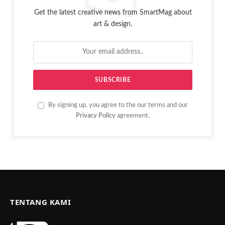
Get the latest creative news from SmartMag about
art & design.
By signing up, you agree to the our terms and our
Privacy Policy
agreement.
TENTANG KAMI