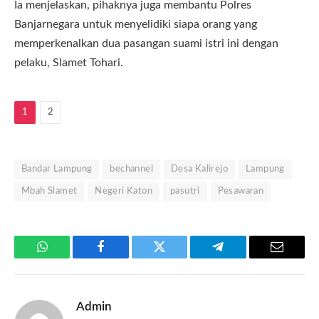
Ia menjelaskan, pihaknya juga membantu Polres
Banjarnegara untuk menyelidiki siapa orang yang
memperkenalkan dua pasangan suami istri ini dengan
pelaku, Slamet Tohari.
1
2
Bandar Lampung
bechannel
Desa Kalirejo
Lampung
Mbah Slamet
Negeri Katon
pasutri
Pesawaran
WhatsApp
Facebook
Twitter
Telegram
Email
Admin