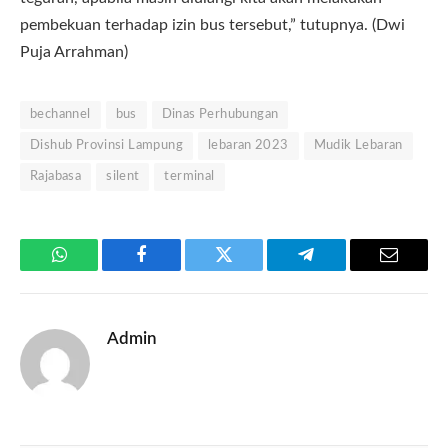
pembekuan terhadap izin bus tersebut,” tutupnya. (Dwi
Puja Arrahman)
bechannel
bus
Dinas Perhubungan
Dishub Provinsi Lampung
lebaran 2023
Mudik Lebaran
Rajabasa
silent
terminal
WhatsApp
Facebook
Twitter
Telegram
Email
Admin