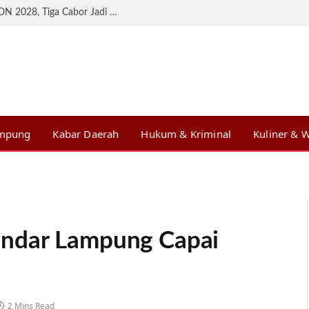
KONI Lampung Matangkan Persiapan BK PON 2028, Tiga Cabor Jadi Prioritas
ampung
Kabar Daerah
Hukum & Kriminal
Kuliner & W
ndar Lampung Capai
2 Mins Read