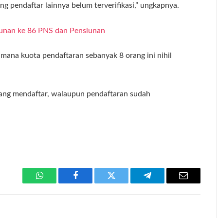
g pendaftar lainnya belum terverifikasi,” ungkapnya.
tunan ke 86 PNS dan Pensiunan
dimana kuota pendaftaran sebanyak 8 orang ini nihil
 yang mendaftar, walaupun pendaftaran sudah
WhatsApp
Facebook
Twitter
Telegram
Email