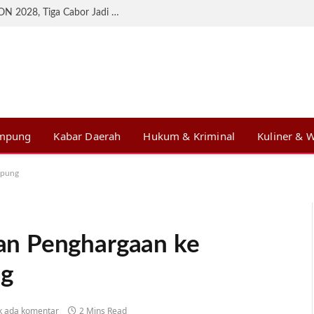
KONI Lampung Matangkan Persiapan BK PON 2028, Tiga Cabor Jadi Prioritas
ampung
Kabar Daerah
Hukum & Kriminal
Kuliner & W
mpung
n Penghargaan ke
ng
k ada komentar
2 Mins Read