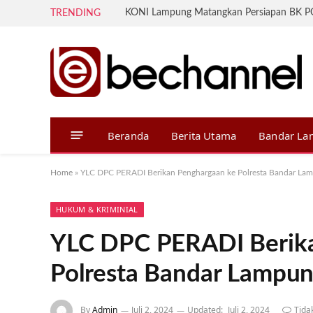
TRENDING
Beranda
Berita Utama
Bandar L
Home
»
YLC DPC PERADI Berikan Penghargaan ke Polresta Bandar La
HUKUM & KRIMINIAL
YLC DPC PERADI Berika
Polresta Bandar Lampu
By
Admin
Juli 2, 2024
Updated:
Juli 2, 2024
Tida